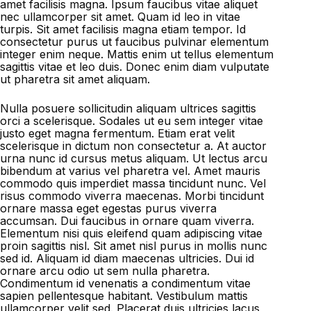
amet facilisis magna. Ipsum faucibus vitae aliquet
nec ullamcorper sit amet. Quam id leo in vitae
turpis. Sit amet facilisis magna etiam tempor. Id
consectetur purus ut faucibus pulvinar elementum
integer enim neque. Mattis enim ut tellus elementum
sagittis vitae et leo duis. Donec enim diam vulputate
ut pharetra sit amet aliquam.
Nulla posuere sollicitudin aliquam ultrices sagittis
orci a scelerisque. Sodales ut eu sem integer vitae
justo eget magna fermentum. Etiam erat velit
scelerisque in dictum non consectetur a. At auctor
urna nunc id cursus metus aliquam. Ut lectus arcu
bibendum at varius vel pharetra vel. Amet mauris
commodo quis imperdiet massa tincidunt nunc. Vel
risus commodo viverra maecenas. Morbi tincidunt
ornare massa eget egestas purus viverra
accumsan. Dui faucibus in ornare quam viverra.
Elementum nisi quis eleifend quam adipiscing vitae
proin sagittis nisl. Sit amet nisl purus in mollis nunc
sed id. Aliquam id diam maecenas ultricies. Dui id
ornare arcu odio ut sem nulla pharetra.
Condimentum id venenatis a condimentum vitae
sapien pellentesque habitant. Vestibulum mattis
ullamcorper velit sed. Placerat duis ultricies lacus